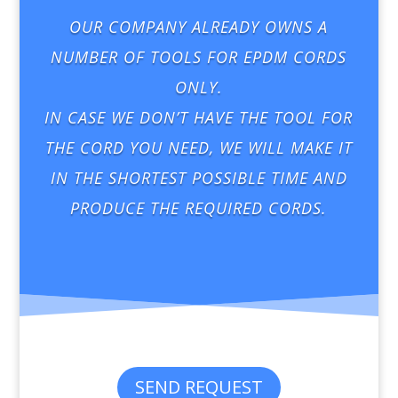
OUR COMPANY ALREADY OWNS A
NUMBER OF TOOLS FOR EPDM CORDS
ONLY.
IN CASE WE DON’T HAVE THE TOOL FOR
THE CORD YOU NEED, WE WILL MAKE IT
IN THE SHORTEST POSSIBLE TIME AND
PRODUCE THE REQUIRED CORDS.
SEND REQUEST