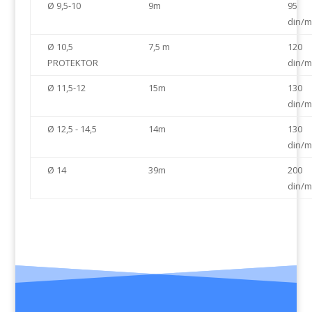
Ø 9,5-10
9m
95
din/m
Ø 10,5
7,5 m
120
PROTEKTOR
din/m
Ø 11,5-12
15m
130
din/m
Ø 12,5 - 14,5
14m
130
din/m
Ø 14
39m
200
din/m