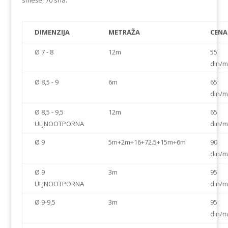
smeše, 70 sha.
DIMENZIJA
METRAŽA
CENA
Ø 7 - 8
12m
55
din/m
Ø 8,5 - 9
6m
65
din/m
Ø 8,5 - 9,5
12m
65
ULJNOOTPORNA
din/m
Ø 9
5m+2m+16+72.5+15m+6m
90
din/m
Ø 9
3m
95
ULJNOOTPORNA
din/m
Ø 9-9,5
3m
95
din/m