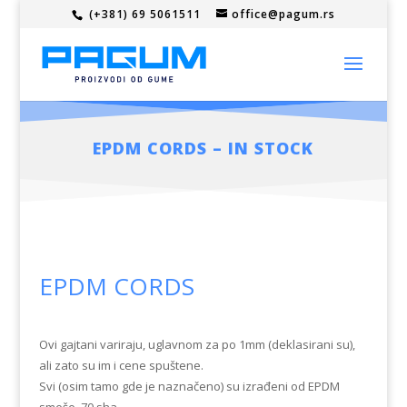
(+381) 69 5061511
office@pagum.rs
EPDM CORDS – IN STOCK
EPDM CORDS
Ovi gajtani variraju, uglavnom za po 1mm (deklasirani su),
ali zato su im i cene spuštene.
Svi (osim tamo gde je naznačeno) su izrađeni od EPDM