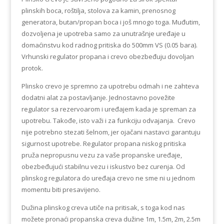
plinskih boca, roštilja, stolova za kamin, prenosnog
generatora, butan/propan boca i još mnogo toga. Muđutim,
dozvoljena je upotreba samo za unutrašnje uređaje u
domaćinstvu kod radnog pritiska do 500mm VS (0.05 bara).
Vrhunski regulator propana i crevo obezbeđuju dovoljan
protok.
Plinsko crevo je spremno za upotrebu odmah i ne zahteva
dodatni alat za postavljanje. Jednostavno povežite
regulator sa rezervoarom i uređajem kada je spreman za
upotrebu. Takođe, isto važi i za funkciju odvajanja. Crevo
nije potrebno stezati šelnom, jer ojačani nastavci garantuju
sigurnost upotrebe. Regulator propana niskog pritiska
pruža nepropusnu vezu za vaše propanske uređaje,
obezbeđujući stabilnu vezu i iskustvo bez curenja. Od
plinskog regulatora do uređaja crevo ne sme ni u jednom
momentu biti presavijeno.
Dužina plinskog creva utiče na pritisak, s toga kod nas
možete pronaći propanska creva dužine 1m, 1.5m, 2m, 2.5m