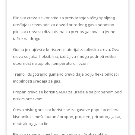
Plinska creva se koristite za pretvaranje vašeg spoljnog
uređaja u cevovode za dovod prirodnog gasa odnosno
plinska creva su dizajnirana za prenos gasova sa jedne
tačke na drugu.
Guma je najčešće korišćeni materijal za plinska creva. Ova
creva su jaka, fleksibilna, izdržljiva i mogu podneti veliku
otpornost na toplotu, temperaturu i ozon.
Trajno i dugotrajno gumeno crevo daje bolju fleksibilnost i
mobilnosti uređaja za gas.
Propan crevo se koristi SAMO za uređaje sa propanom pod
niskim pritiskom.
Creva niskog pritiska koriste se za gasove poput acetilena,
kiseonika, smeše butan / propan, propilen, prirodnog gasa,
neutralnog gasa itd.
Plinsko crevo je savršeno pogodno za širok spektar