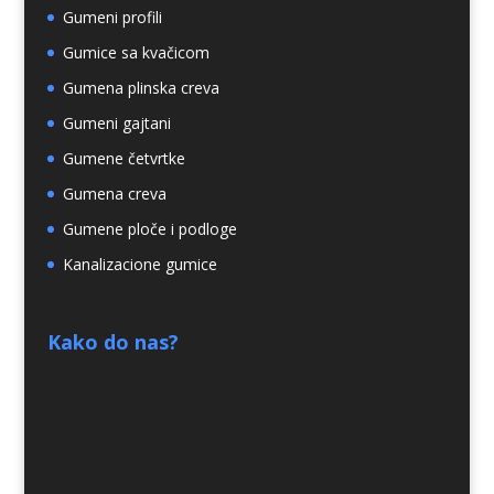
Gumeni profili
Gumice sa kvačicom
Gumena plinska creva
Gumeni gajtani
Gumene četvrtke
Gumena creva
Gumene ploče i podloge
Kanalizacione gumice
Kako do nas?