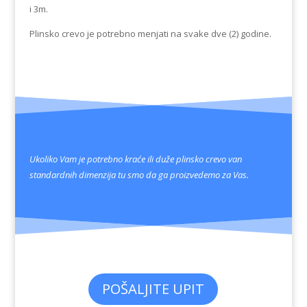
i 3m.
Plinsko crevo je potrebno menjati na svake dve (2) godine.
Ukoliko Vam je potrebno kraće ili duže plinsko crevo van
standardnih dimenzija tu smo da ga proizvedemo za Vas.
POŠALJITE UPIT