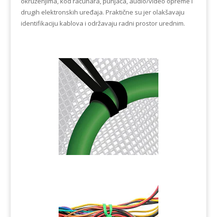
okruženjima, kod računara, punjača, audio/video opreme i
drugih elektronskih uređaja. Praktične su jer olakšavaju
identifikaciju kablova i održavaju radni prostor urednim.