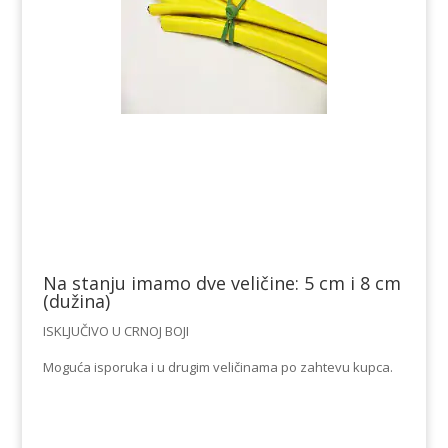
Na stanju imamo dve veličine: 5 cm i 8 cm
(dužina)
ISKLJUČIVO U CRNOJ BOJI
Moguća isporuka i u drugim veličinama po zahtevu kupca.