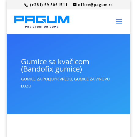
(+381) 69 5061511
office@pagum.rs
Gumice sa kvačicom
(Bandofix gumice)
GUMICE ZA POLJOPRIVREDU, GUMICE ZA VINOVU
LOZU