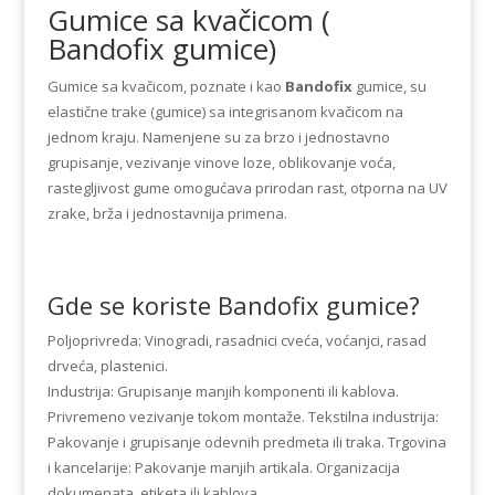
Gumice sa kvačicom (
Bandofix gumice)
Gumice sa kvačicom, poznate i kao
Bandofix
gumice, su
elastične trake (gumice) sa integrisanom kvačicom na
jednom kraju. Namenjene su za brzo i jednostavno
grupisanje, vezivanje vinove loze, oblikovanje voća,
rastegljivost gume omogućava prirodan rast, otporna na UV
zrake, brža i jednostavnija primena.
Gde se koriste Bandofix gumice?
Poljoprivreda: Vinogradi, rasadnici cveća, voćanjci, rasad
drveća, plastenici.
Industrija: Grupisanje manjih komponenti ili kablova.
Privremeno vezivanje tokom montaže. Tekstilna industrija:
Pakovanje i grupisanje odevnih predmeta ili traka. Trgovina
i kancelarije: Pakovanje manjih artikala. Organizacija
dokumenata, etiketa ili kablova.