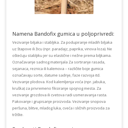
Namena Bandofix gumica u poljoprivredi:
Vezivanje biljaka i stabljika. Za podupiranje mladih biljaka
uz štapove ili žicu (npr. paradajz, paprika, vinova loza). Ne
oštećuju stabljiku jer su elastične i nežne prema biljkama.
Označavanje sadnog materijala Za sortiranje rasada,
sejanaca, reznica ili kalemova – različite boje gumica
označavaju sorte, datume sadnje, faze razvoja itd.
Vezivanje plodova. Kod kalemljenja voća (npr. jabuka,
kruška) za privremeno fiksiranje spojnog mesta. Za
vezivanje grozdova ili cvetova radi usmeravanja rasta.
Pakovanje i grupisanje proizvoda. Vezivanje snopova
peršuna, blitve, mladog luka, cveća i sličnih proizvoda za
tržište.