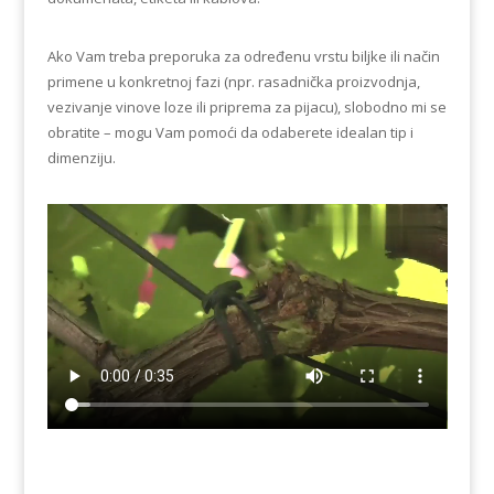
Ako Vam treba preporuka za određenu vrstu biljke ili način
primene u konkretnoj fazi (npr. rasadnička proizvodnja,
vezivanje vinove loze ili priprema za pijacu), slobodno mi se
obratite – mogu Vam pomoći da odaberete idealan tip i
dimenziju.