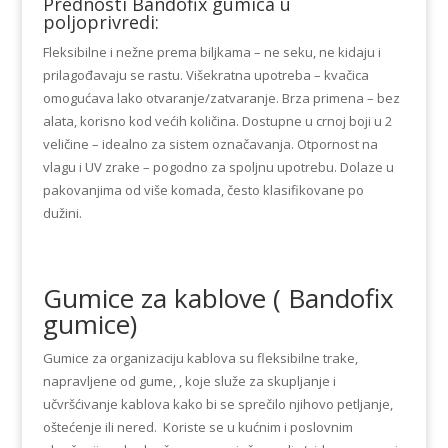
Prednosti Bandofix gumica u
poljoprivredi:
Fleksibilne i nežne prema biljkama – ne seku, ne kidaju i
prilagođavaju se rastu. Višekratna upotreba – kvačica
omogućava lako otvaranje/zatvaranje. Brza primena – bez
alata, korisno kod većih količina. Dostupne u crnoj boji u 2
veličine – idealno za sistem označavanja. Otpornost na
vlagu i UV zrake – pogodno za spoljnu upotrebu. Dolaze u
pakovanjima od više komada, često klasifikovane po
dužini.
Gumice za kablove ( Bandofix
gumice)
Gumice za organizaciju kablova su fleksibilne trake,
napravljene od gume, , koje služe za skupljanje i
učvršćivanje kablova kako bi se sprečilo njihovo petljanje,
oštećenje ili nered. Koriste se u kućnim i poslovnim